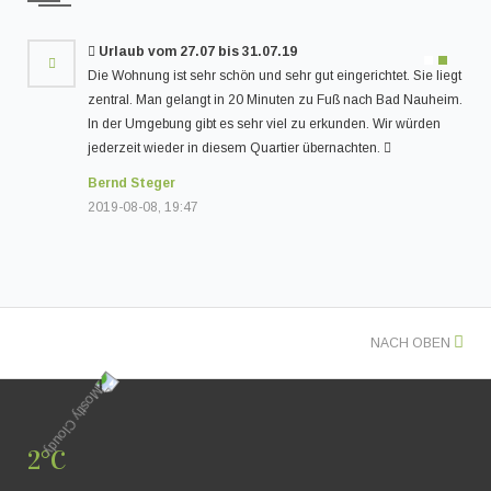
b vom 27.07 bis 31.07.19
Träumchen
ung ist sehr schön und sehr gut eingerichtet. Sie liegt
Am besten fand ic
. Man gelangt in 20 Minuten zu Fuß nach Bad Nauheim.
ausgefallene Amb
Umgebung gibt es sehr viel zu erkunden. Wir würden
empfehlen
t wieder in diesem Quartier übernachten.
Reiner Hölbling
Steger
2019-07-06, 11:5
-08, 19:47
NACH OBEN
2°C