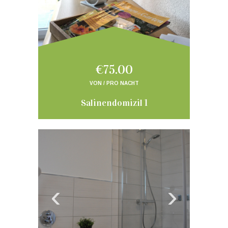
€75.00
VON / PRO NACHT
Salinendomizil 1
‹
›