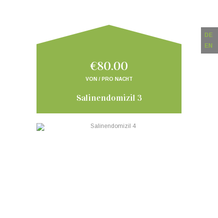
DE
EN
€80.00
VON / PRO NACHT
Salinendomizil 3
‹
›