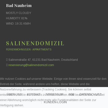
Bad Nauheim
MOSTLY CLOUDY
HUMIDITY: 81%
WIND: 19.31 KM/H
SALINENDOMIZIL
FERIENWOHNUGEN - APPARTMENTS
Salinenstraße 47, 61231 Bad Nauheim, Deutschland
reservierung@salinendomizil.com
Wir nutzen Cookies auf unserer Website. Einige von ihnen sind essenziell für den
Betrieb der Seite, während andere uns helfen, diese Website und die
Nutzererfahrung zu verbessern (Tracking Cookies). Sie können selbst
ÜBER UNS
KONTAKT
IMPRESSUM
AGB
DATENSCHUTZ
entscheiden, ob Sie die Cookies zulassen möchten. Bitte beachten Sie, dass bei
einer Ablehnung womöglich nicht mehr alle Funktionalitäten der Seite zur
KUNDEN-LOGIN
Verfügung stehen.